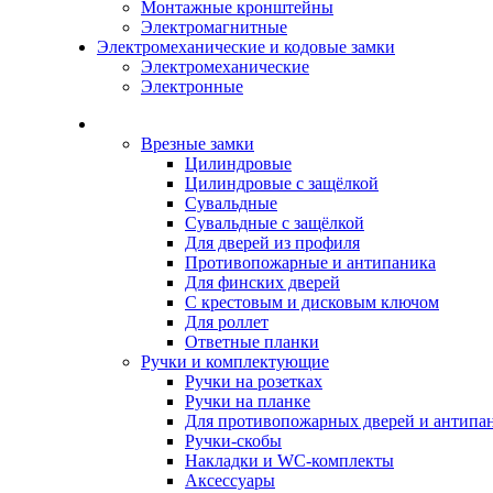
Монтажные кронштейны
Электромагнитные
Электромеханические и кодовые замки
Электромеханические
Электронные
Каталог
Врезные замки
Цилиндровые
Цилиндровые с защёлкой
Сувальдные
Сувальдные с защёлкой
Для дверей из профиля
Противопожарные и антипаника
Для финских дверей
С крестовым и дисковым ключом
Для роллет
Ответные планки
Ручки и комплектующие
Ручки на розетках
Ручки на планке
Для противопожарных дверей и антипа
Ручки-скобы
Накладки и WC-комплекты
Аксессуары