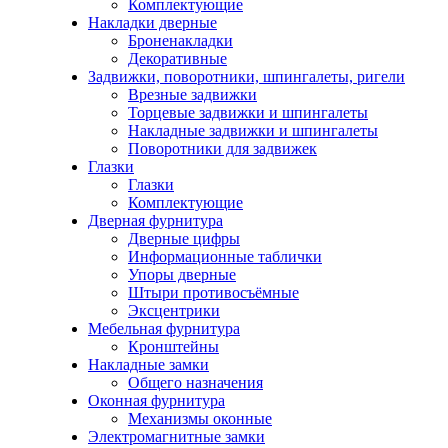
Комплектующие
Накладки дверные
Броненакладки
Декоративные
Задвижки, поворотники, шпингалеты, ригели
Врезные задвижки
Торцевые задвижки и шпингалеты
Накладные задвижки и шпингалеты
Поворотники для задвижек
Глазки
Глазки
Комплектующие
Дверная фурнитура
Дверные цифры
Информационные таблички
Упоры дверные
Штыри противосъёмные
Эксцентрики
Мебельная фурнитура
Кронштейны
Накладные замки
Общего назначения
Оконная фурнитура
Механизмы оконные
Электромагнитные замки