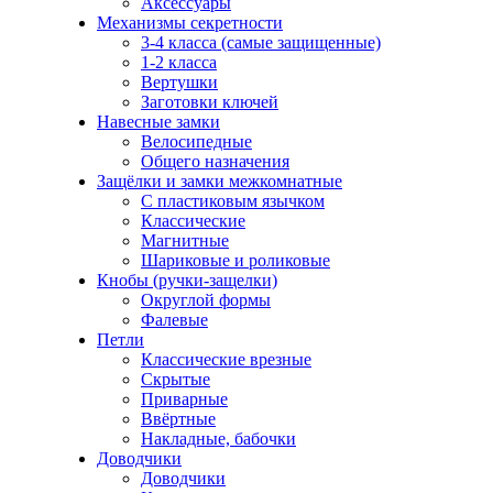
Аксессуары
Механизмы секретности
3-4 класса (самые защищенные)
1-2 класса
Вертушки
Заготовки ключей
Навесные замки
Велосипедные
Общего назначения
Защёлки и замки межкомнатные
С пластиковым язычком
Классические
Магнитные
Шариковые и роликовые
Кнобы (ручки-защелки)
Округлой формы
Фалевые
Петли
Классические врезные
Скрытые
Приварные
Ввёртные
Накладные, бабочки
Доводчики
Доводчики