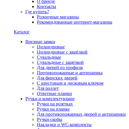
О бренде
Контакты
Где купить?
Розничные магазины
Рекомендованные интернет-магазины
Каталог
Врезные замки
Цилиндровые
Цилиндровые с защёлкой
Сувальдные
Сувальдные с защёлкой
Для дверей из профиля
Противопожарные и антипаника
Для финских дверей
С крестовым и дисковым ключом
Для роллет
Ответные планки
Ручки и комплектующие
Ручки на розетках
Ручки на планке
Для противопожарных дверей и антипаники
Ручки-скобы
Накладки и WC-комплекты