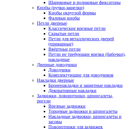
Шариковые и роликовые фиксаторы
Кнобы (ручки-защелки)
Кнобы округлой формы
Фалевые кнобы
Петли дверные
Классические врезные петли
Скрытые петли
Петли для металлических дверей
(приварные)
Ввёртные петли
Петли не требующие врезки (бабочки),
накладные
Дверные доводчики
Доводчики
Комплектующие для доводчиков
Накладки дверные
Броненакладки и защитные накладки
Декоративные накладки
Задвижки, поворотники, шпингалеты,
ригели
Врезные задвижки
Торцевые задвижки и шпингалеты
Накладные задвижки, шпингалеты и
засовы
Поворотники для задвижек