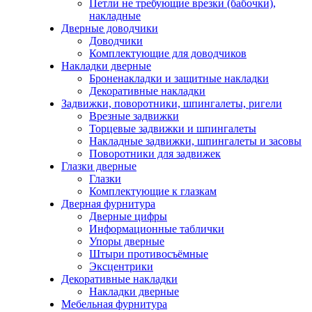
Петли не требующие врезки (бабочки),
накладные
Дверные доводчики
Доводчики
Комплектующие для доводчиков
Накладки дверные
Броненакладки и защитные накладки
Декоративные накладки
Задвижки, поворотники, шпингалеты, ригели
Врезные задвижки
Торцевые задвижки и шпингалеты
Накладные задвижки, шпингалеты и засовы
Поворотники для задвижек
Глазки дверные
Глазки
Комплектующие к глазкам
Дверная фурнитура
Дверные цифры
Информационные таблички
Упоры дверные
Штыри противосъёмные
Эксцентрики
Декоративные накладки
Накладки дверные
Мебельная фурнитура