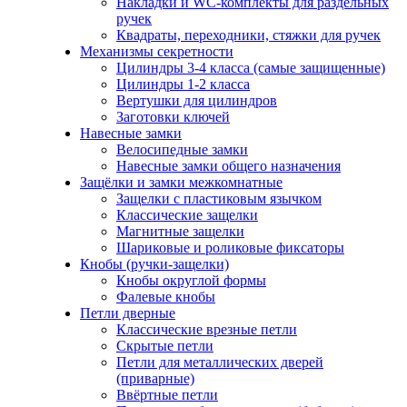
Накладки и WC-комплекты для раздельных
ручек
Квадраты, переходники, стяжки для ручек
Механизмы секретности
Цилиндры 3-4 класса (самые защищенные)
Цилиндры 1-2 класса
Вертушки для цилиндров
Заготовки ключей
Навесные замки
Велосипедные замки
Навесные замки общего назначения
Защёлки и замки межкомнатные
Защелки с пластиковым язычком
Классические защелки
Магнитные защелки
Шариковые и роликовые фиксаторы
Кнобы (ручки-защелки)
Кнобы округлой формы
Фалевые кнобы
Петли дверные
Классические врезные петли
Скрытые петли
Петли для металлических дверей
(приварные)
Ввёртные петли