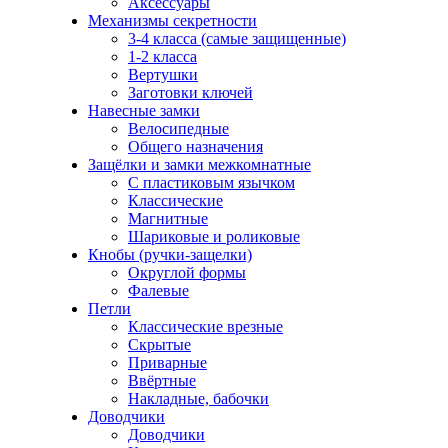
Аксессуары
Механизмы секретности
3-4 класса (самые защищенные)
1-2 класса
Вертушки
Заготовки ключей
Навесные замки
Велосипедные
Общего назначения
Защёлки и замки межкомнатные
С пластиковым язычком
Классические
Магнитные
Шариковые и роликовые
Кнобы (ручки-защелки)
Округлой формы
Фалевые
Петли
Классические врезные
Скрытые
Приварные
Ввёртные
Накладные, бабочки
Доводчики
Доводчики