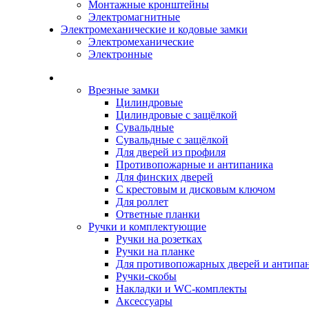
Монтажные кронштейны
Электромагнитные
Электромеханические и кодовые замки
Электромеханические
Электронные
Каталог
Врезные замки
Цилиндровые
Цилиндровые с защёлкой
Сувальдные
Сувальдные с защёлкой
Для дверей из профиля
Противопожарные и антипаника
Для финских дверей
С крестовым и дисковым ключом
Для роллет
Ответные планки
Ручки и комплектующие
Ручки на розетках
Ручки на планке
Для противопожарных дверей и антипа
Ручки-скобы
Накладки и WC-комплекты
Аксессуары