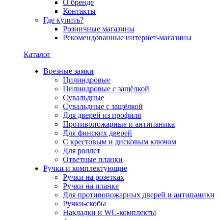
О бренде
Контакты
Где купить?
Розничные магазины
Рекомендованные интернет-магазины
Каталог
Врезные замки
Цилиндровые
Цилиндровые с защёлкой
Сувальдные
Сувальдные с защёлкой
Для дверей из профиля
Противопожарные и антипаника
Для финских дверей
С крестовым и дисковым ключом
Для роллет
Ответные планки
Ручки и комплектующие
Ручки на розетках
Ручки на планке
Для противопожарных дверей и антипаники
Ручки-скобы
Накладки и WC-комплекты