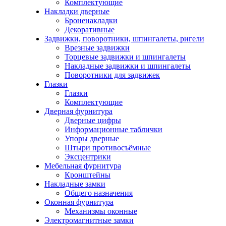
Комплектующие
Накладки дверные
Броненакладки
Декоративные
Задвижки, поворотники, шпингалеты, ригели
Врезные задвижки
Торцевые задвижки и шпингалеты
Накладные задвижки и шпингалеты
Поворотники для задвижек
Глазки
Глазки
Комплектующие
Дверная фурнитура
Дверные цифры
Информационные таблички
Упоры дверные
Штыри противосъёмные
Эксцентрики
Мебельная фурнитура
Кронштейны
Накладные замки
Общего назначения
Оконная фурнитура
Механизмы оконные
Электромагнитные замки