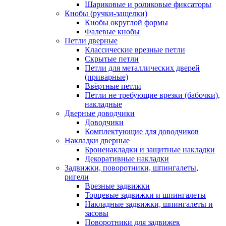
Шариковые и роликовые фиксаторы
Кнобы (ручки-защелки)
Кнобы округлой формы
Фалевые кнобы
Петли дверные
Классические врезные петли
Скрытые петли
Петли для металлических дверей
(приварные)
Ввёртные петли
Петли не требующие врезки (бабочки),
накладные
Дверные доводчики
Доводчики
Комплектующие для доводчиков
Накладки дверные
Броненакладки и защитные накладки
Декоративные накладки
Задвижки, поворотники, шпингалеты,
ригели
Врезные задвижки
Торцевые задвижки и шпингалеты
Накладные задвижки, шпингалеты и
засовы
Поворотники для задвижек