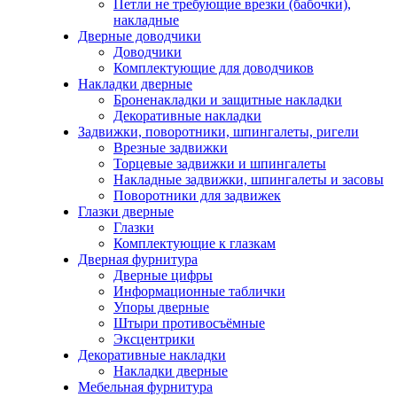
Петли не требующие врезки (бабочки),
накладные
Дверные доводчики
Доводчики
Комплектующие для доводчиков
Накладки дверные
Броненакладки и защитные накладки
Декоративные накладки
Задвижки, поворотники, шпингалеты, ригели
Врезные задвижки
Торцевые задвижки и шпингалеты
Накладные задвижки, шпингалеты и засовы
Поворотники для задвижек
Глазки дверные
Глазки
Комплектующие к глазкам
Дверная фурнитура
Дверные цифры
Информационные таблички
Упоры дверные
Штыри противосъёмные
Эксцентрики
Декоративные накладки
Накладки дверные
Мебельная фурнитура