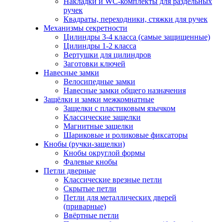
Накладки и WC-комплекты для раздельных
ручек
Квадраты, переходники, стяжки для ручек
Механизмы секретности
Цилиндры 3-4 класса (самые защищенные)
Цилиндры 1-2 класса
Вертушки для цилиндров
Заготовки ключей
Навесные замки
Велосипедные замки
Навесные замки общего назначения
Защёлки и замки межкомнатные
Защелки с пластиковым язычком
Классические защелки
Магнитные защелки
Шариковые и роликовые фиксаторы
Кнобы (ручки-защелки)
Кнобы округлой формы
Фалевые кнобы
Петли дверные
Классические врезные петли
Скрытые петли
Петли для металлических дверей
(приварные)
Ввёртные петли