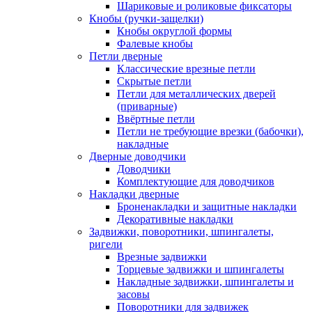
Шариковые и роликовые фиксаторы
Кнобы (ручки-защелки)
Кнобы округлой формы
Фалевые кнобы
Петли дверные
Классические врезные петли
Скрытые петли
Петли для металлических дверей
(приварные)
Ввёртные петли
Петли не требующие врезки (бабочки),
накладные
Дверные доводчики
Доводчики
Комплектующие для доводчиков
Накладки дверные
Броненакладки и защитные накладки
Декоративные накладки
Задвижки, поворотники, шпингалеты,
ригели
Врезные задвижки
Торцевые задвижки и шпингалеты
Накладные задвижки, шпингалеты и
засовы
Поворотники для задвижек