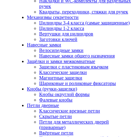
Накладки и WC-комплекты для раздельных
ручек
Квадраты, переходники, стяжки для ручек
Механизмы секретности
Цилиндры 3-4 класса (самые защищенные)
Цилиндры 1-2 класса
Вертушки для цилиндров
Заготовки ключей
Навесные замки
Велосипедные замки
Навесные замки общего назначения
Защёлки и замки межкомнатные
Защелки с пластиковым язычком
Классические защелки
Магнитные защелки
Шариковые и роликовые фиксаторы
Кнобы (ручки-защелки)
Кнобы округлой формы
Фалевые кнобы
Петли дверные
Классические врезные петли
Скрытые петли
Петли для металлических дверей
(приварные)
Ввёртные петли