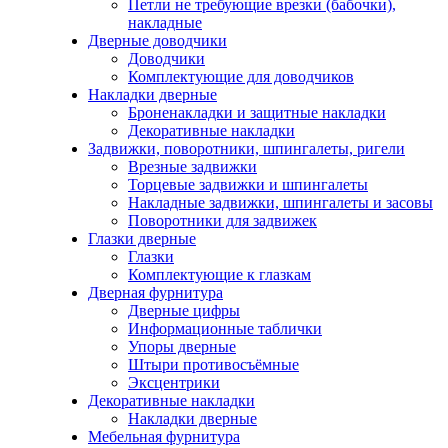
Петли не требующие врезки (бабочки),
накладные
Дверные доводчики
Доводчики
Комплектующие для доводчиков
Накладки дверные
Броненакладки и защитные накладки
Декоративные накладки
Задвижки, поворотники, шпингалеты, ригели
Врезные задвижки
Торцевые задвижки и шпингалеты
Накладные задвижки, шпингалеты и засовы
Поворотники для задвижек
Глазки дверные
Глазки
Комплектующие к глазкам
Дверная фурнитура
Дверные цифры
Информационные таблички
Упоры дверные
Штыри противосъёмные
Эксцентрики
Декоративные накладки
Накладки дверные
Мебельная фурнитура