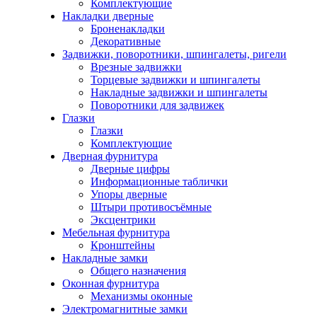
Комплектующие
Накладки дверные
Броненакладки
Декоративные
Задвижки, поворотники, шпингалеты, ригели
Врезные задвижки
Торцевые задвижки и шпингалеты
Накладные задвижки и шпингалеты
Поворотники для задвижек
Глазки
Глазки
Комплектующие
Дверная фурнитура
Дверные цифры
Информационные таблички
Упоры дверные
Штыри противосъёмные
Эксцентрики
Мебельная фурнитура
Кронштейны
Накладные замки
Общего назначения
Оконная фурнитура
Механизмы оконные
Электромагнитные замки