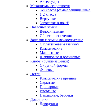
Аксессуары
Механизмы секретности
3-4 класса (самые защищенные)
1-2 класса
Вертушки
Заготовки ключей
Навесные замки
Велосипедные
Общего назначения
Защёлки и замки межкомнатные
С пластиковым язычком
Классические
Магнитные
Шариковые и роликовые
Кнобы (ручки-защелки)
Округлой формы
Фалевые
Петли
Классические врезные
Скрытые
Приварные
Ввёртные
Накладные, бабочки
Доводчики
Доводчики