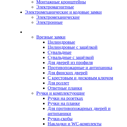
Монтажные кронштейны
Электромагнитные
Электромеханические и кодовые замки
Электромеханические
Электронные
Каталог
Врезные замки
Цилиндровые
Цилиндровые с защёлкой
Сувальдные
Сувальдные с защёлкой
Для дверей из профиля
Противопожарные и антипаника
Для финских дверей
С крестовым и дисковым ключом
Для роллет
Ответные планки
Ручки и комплектующие
Ручки на розетках
Ручки на планке
Для противопожарных дверей и
антипаники
Ручки-скобы
Накладки и WC-комплекты