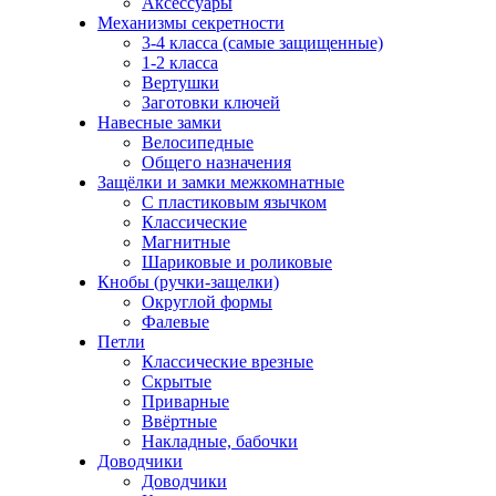
Аксессуары
Механизмы секретности
3-4 класса (самые защищенные)
1-2 класса
Вертушки
Заготовки ключей
Навесные замки
Велосипедные
Общего назначения
Защёлки и замки межкомнатные
С пластиковым язычком
Классические
Магнитные
Шариковые и роликовые
Кнобы (ручки-защелки)
Округлой формы
Фалевые
Петли
Классические врезные
Скрытые
Приварные
Ввёртные
Накладные, бабочки
Доводчики
Доводчики