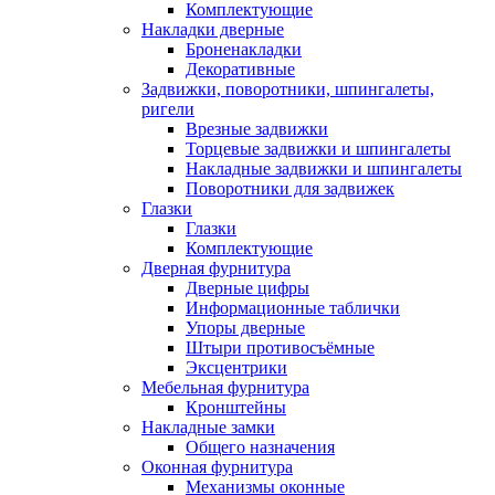
Комплектующие
Накладки дверные
Броненакладки
Декоративные
Задвижки, поворотники, шпингалеты,
ригели
Врезные задвижки
Торцевые задвижки и шпингалеты
Накладные задвижки и шпингалеты
Поворотники для задвижек
Глазки
Глазки
Комплектующие
Дверная фурнитура
Дверные цифры
Информационные таблички
Упоры дверные
Штыри противосъёмные
Эксцентрики
Мебельная фурнитура
Кронштейны
Накладные замки
Общего назначения
Оконная фурнитура
Механизмы оконные