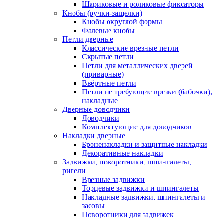
Шариковые и роликовые фиксаторы
Кнобы (ручки-защелки)
Кнобы округлой формы
Фалевые кнобы
Петли дверные
Классические врезные петли
Скрытые петли
Петли для металлических дверей
(приварные)
Ввёртные петли
Петли не требующие врезки (бабочки),
накладные
Дверные доводчики
Доводчики
Комплектующие для доводчиков
Накладки дверные
Броненакладки и защитные накладки
Декоративные накладки
Задвижки, поворотники, шпингалеты,
ригели
Врезные задвижки
Торцевые задвижки и шпингалеты
Накладные задвижки, шпингалеты и
засовы
Поворотники для задвижек