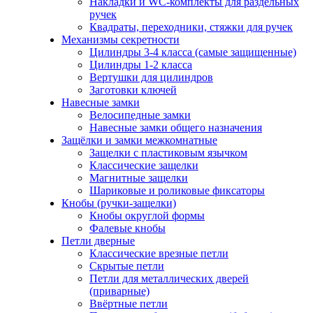
Накладки и WC-комплекты для раздельных
ручек
Квадраты, переходники, стяжки для ручек
Механизмы секретности
Цилиндры 3-4 класса (самые защищенные)
Цилиндры 1-2 класса
Вертушки для цилиндров
Заготовки ключей
Навесные замки
Велосипедные замки
Навесные замки общего назначения
Защёлки и замки межкомнатные
Защелки с пластиковым язычком
Классические защелки
Магнитные защелки
Шариковые и роликовые фиксаторы
Кнобы (ручки-защелки)
Кнобы округлой формы
Фалевые кнобы
Петли дверные
Классические врезные петли
Скрытые петли
Петли для металлических дверей
(приварные)
Ввёртные петли