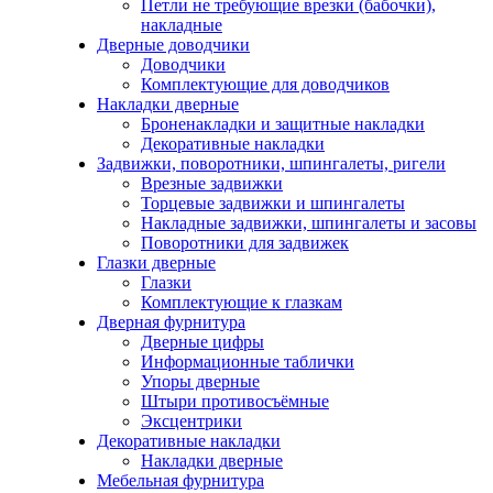
Петли не требующие врезки (бабочки),
накладные
Дверные доводчики
Доводчики
Комплектующие для доводчиков
Накладки дверные
Броненакладки и защитные накладки
Декоративные накладки
Задвижки, поворотники, шпингалеты, ригели
Врезные задвижки
Торцевые задвижки и шпингалеты
Накладные задвижки, шпингалеты и засовы
Поворотники для задвижек
Глазки дверные
Глазки
Комплектующие к глазкам
Дверная фурнитура
Дверные цифры
Информационные таблички
Упоры дверные
Штыри противосъёмные
Эксцентрики
Декоративные накладки
Накладки дверные
Мебельная фурнитура