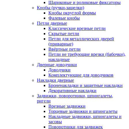
Шариковые и роликовые фиксаторы
Кнобы (ручки-защелки)
Кнобы округлой формы
Фалевые кнобы
Петли дверные
Классические врезные петли
Скрытые петли
Петли для металлических дверей
(приварные)
Ввёртные петли
Петли не требующие врезки (бабочки),
накладные
Дверные доводчики
Доводчики
Комплектующие для доводчиков
Накладки дверные
Броненакладки и защитные накладки
Декоративные накладки
Задвижки, поворотники, шпингалеты,
ригели
Врезные задвижки
Торцевые задвижки и шпингалеты
Накладные задвижки, шпингалеты и
засовы
Поворотники для задвижек