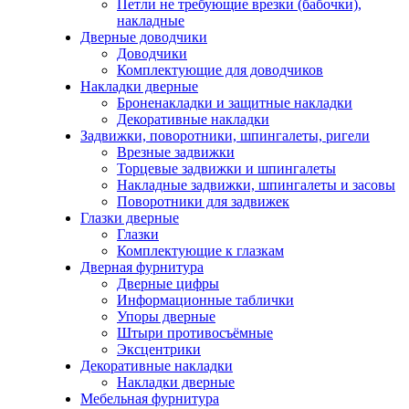
Петли не требующие врезки (бабочки),
накладные
Дверные доводчики
Доводчики
Комплектующие для доводчиков
Накладки дверные
Броненакладки и защитные накладки
Декоративные накладки
Задвижки, поворотники, шпингалеты, ригели
Врезные задвижки
Торцевые задвижки и шпингалеты
Накладные задвижки, шпингалеты и засовы
Поворотники для задвижек
Глазки дверные
Глазки
Комплектующие к глазкам
Дверная фурнитура
Дверные цифры
Информационные таблички
Упоры дверные
Штыри противосъёмные
Эксцентрики
Декоративные накладки
Накладки дверные
Мебельная фурнитура