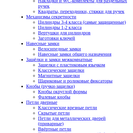
Накладки и WC-комплекты для раздельных
ручек
Квадраты, переходники, стяжки для ручек
Механизмы секретности
Цилиндры 3-4 класса (самые защищенные)
Цилиндры 1-2 класса
Вертушки для цилиндров
Заготовки ключей
Навесные замки
Велосипедные замки
Навесные замки общего назначения
Защёлки и замки межкомнатные
Защелки с пластиковым язычком
Классические защелки
Магнитные защелки
Шариковые и роликовые фиксаторы
Кнобы (ручки-защелки)
Кнобы округлой формы
Фалевые кнобы
Петли дверные
Классические врезные петли
Скрытые петли
Петли для металлических дверей
(приварные)
Ввёртные петли