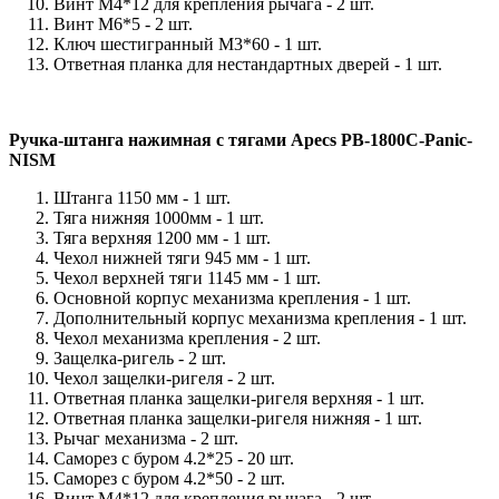
Винт М4*12 для крепления
рычага -
2 шт.
Винт М6*5 -
2 шт.
Ключ шестигранный М3*60 -
1 шт.
Ответная планка для нестандартных дверей -
1 шт.
Ручка-штанга нажимная с тягами Apecs PB-1800С-Paniс-
NISM
Штанга 1150 мм -
1 шт.
Тяга нижняя 1000мм -
1 шт.
Тяга верхняя 1200 мм -
1 шт.
Чехол нижней тяги 945 мм -
1 шт.
Чехол верхней тяги 1145 мм -
1 шт.
Основной корпус механизма крепления -
1 шт.
Дополнительный корпус механизма крепления -
1 шт.
Чехол механизма крепления -
2 шт.
Защелка-ригель -
2 шт.
Чехол защелки-ригеля -
2 шт.
Ответная планка защелки-ригеля верхняя
-
1 шт.
Ответная планка защелки-ригеля нижняя -
1 шт.
Рычаг механизма -
2 шт.
Саморез с буром 4.2*25 -
20 шт.
Саморез с буром 4.2*50 -
2 шт.
Винт М4*12 для крепления рычага -
2 шт.