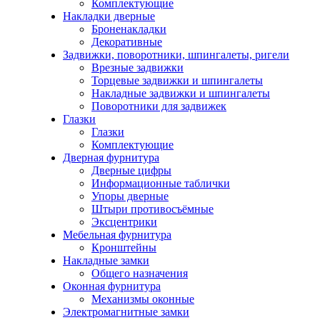
Комплектующие
Накладки дверные
Броненакладки
Декоративные
Задвижки, поворотники, шпингалеты, ригели
Врезные задвижки
Торцевые задвижки и шпингалеты
Накладные задвижки и шпингалеты
Поворотники для задвижек
Глазки
Глазки
Комплектующие
Дверная фурнитура
Дверные цифры
Информационные таблички
Упоры дверные
Штыри противосъёмные
Эксцентрики
Мебельная фурнитура
Кронштейны
Накладные замки
Общего назначения
Оконная фурнитура
Механизмы оконные
Электромагнитные замки