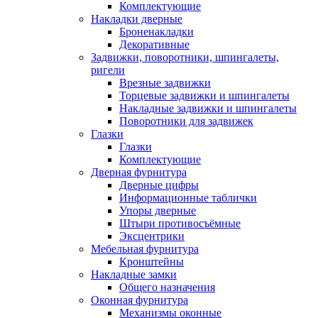
Комплектующие
Накладки дверные
Броненакладки
Декоративные
Задвижки, поворотники, шпингалеты,
ригели
Врезные задвижки
Торцевые задвижки и шпингалеты
Накладные задвижки и шпингалеты
Поворотники для задвижек
Глазки
Глазки
Комплектующие
Дверная фурнитура
Дверные цифры
Информационные таблички
Упоры дверные
Штыри противосъёмные
Эксцентрики
Мебельная фурнитура
Кронштейны
Накладные замки
Общего назначения
Оконная фурнитура
Механизмы оконные