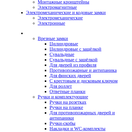
Монтажные кронштейны
Электромагнитные
Электромеханические и кодовые замки
Электромеханические
Электронные
Каталог
Врезные замки
Цилиндровые
Цилиндровые с защёлкой
Сувальдные
Сувальдные с защёлкой
Для дверей из профиля
Противопожарные и антипаника
Для финских дверей
С крестовым и дисковым ключом
Для роллет
Ответные планки
Ручки и комплектующие
Ручки на розетках
Ручки на планке
Для противопожарных дверей и
антипаники
Ручки-скобы
Накладки и WC-комплекты