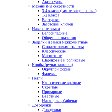
Аксессуары
Механизмы секретности
3-4 класса (самые защищенные)
1-2 класса
Вертушки
Заготовки ключей
Навесные замки
Велосипедные
Общего назначения
Защёлки и замки межкомнатные
С пластиковым язычком
Классические
Магнитные
Шариковые и роликовые
Кнобы (ручки-защелки)
Округлой формы
Фалевые
Петли
Классические врезные
Скрытые
Приварные
Ввёртные
Накладные, бабочки
Доводчики
Доводчики