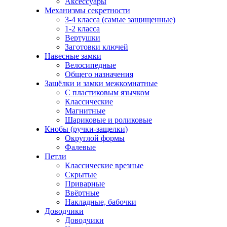
Аксессуары
Механизмы секретности
3-4 класса (самые защищенные)
1-2 класса
Вертушки
Заготовки ключей
Навесные замки
Велосипедные
Общего назначения
Защёлки и замки межкомнатные
С пластиковым язычком
Классические
Магнитные
Шариковые и роликовые
Кнобы (ручки-защелки)
Округлой формы
Фалевые
Петли
Классические врезные
Скрытые
Приварные
Ввёртные
Накладные, бабочки
Доводчики
Доводчики