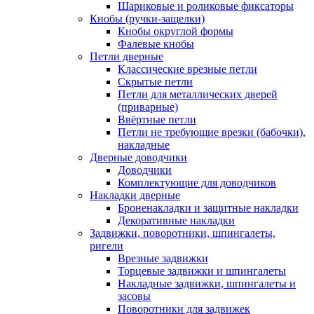
Шариковые и роликовые фиксаторы
Кнобы (ручки-защелки)
Кнобы округлой формы
Фалевые кнобы
Петли дверные
Классические врезные петли
Скрытые петли
Петли для металлических дверей
(приварные)
Ввёртные петли
Петли не требующие врезки (бабочки),
накладные
Дверные доводчики
Доводчики
Комплектующие для доводчиков
Накладки дверные
Броненакладки и защитные накладки
Декоративные накладки
Задвижки, поворотники, шпингалеты,
ригели
Врезные задвижки
Торцевые задвижки и шпингалеты
Накладные задвижки, шпингалеты и
засовы
Поворотники для задвижек