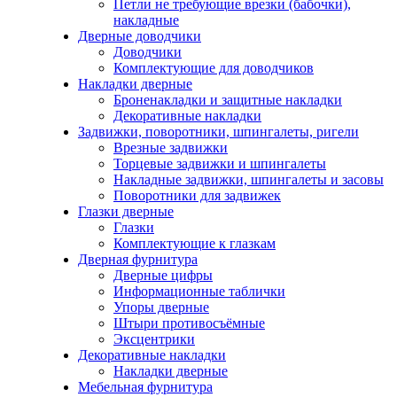
Петли не требующие врезки (бабочки),
накладные
Дверные доводчики
Доводчики
Комплектующие для доводчиков
Накладки дверные
Броненакладки и защитные накладки
Декоративные накладки
Задвижки, поворотники, шпингалеты, ригели
Врезные задвижки
Торцевые задвижки и шпингалеты
Накладные задвижки, шпингалеты и засовы
Поворотники для задвижек
Глазки дверные
Глазки
Комплектующие к глазкам
Дверная фурнитура
Дверные цифры
Информационные таблички
Упоры дверные
Штыри противосъёмные
Эксцентрики
Декоративные накладки
Накладки дверные
Мебельная фурнитура