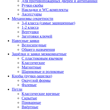
Для противопожарных дверей и антипаники
Ручки-скобы
Накладки и WC-комплекты
Аксессуары
Механизмы секретности
3-4 класса (самые защищенные)
1-2 класса
Вертушки
Заготовки ключей
Навесные замки
Велосипедные
Общего назначения
Защёлки и замки межкомнатные
С пластиковым язычком
Классические
Магнитные
Шариковые и роликовые
Кнобы (ручки-защелки)
Округлой формы
Фалевые
Петли
Классические врезные
Скрытые
Приварные
Ввёртные