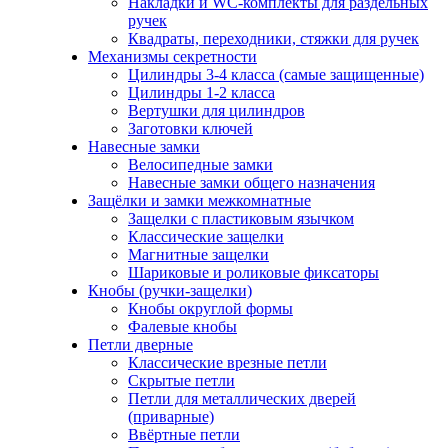
Накладки и WC-комплекты для раздельных
ручек
Квадраты, переходники, стяжки для ручек
Механизмы секретности
Цилиндры 3-4 класса (самые защищенные)
Цилиндры 1-2 класса
Вертушки для цилиндров
Заготовки ключей
Навесные замки
Велосипедные замки
Навесные замки общего назначения
Защёлки и замки межкомнатные
Защелки с пластиковым язычком
Классические защелки
Магнитные защелки
Шариковые и роликовые фиксаторы
Кнобы (ручки-защелки)
Кнобы округлой формы
Фалевые кнобы
Петли дверные
Классические врезные петли
Скрытые петли
Петли для металлических дверей
(приварные)
Ввёртные петли