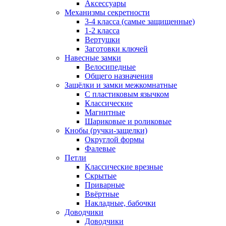
Аксессуары
Механизмы секретности
3-4 класса (самые защищенные)
1-2 класса
Вертушки
Заготовки ключей
Навесные замки
Велосипедные
Общего назначения
Защёлки и замки межкомнатные
С пластиковым язычком
Классические
Магнитные
Шариковые и роликовые
Кнобы (ручки-защелки)
Округлой формы
Фалевые
Петли
Классические врезные
Скрытые
Приварные
Ввёртные
Накладные, бабочки
Доводчики
Доводчики