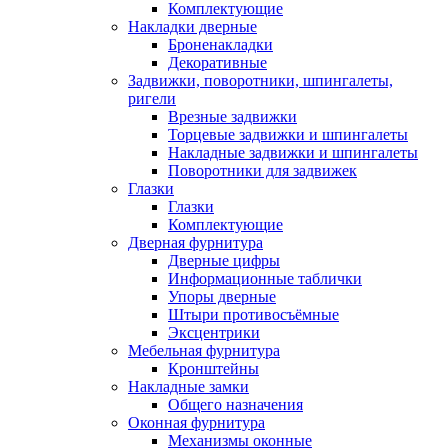
Комплектующие
Накладки дверные
Броненакладки
Декоративные
Задвижки, поворотники, шпингалеты,
ригели
Врезные задвижки
Торцевые задвижки и шпингалеты
Накладные задвижки и шпингалеты
Поворотники для задвижек
Глазки
Глазки
Комплектующие
Дверная фурнитура
Дверные цифры
Информационные таблички
Упоры дверные
Штыри противосъёмные
Эксцентрики
Мебельная фурнитура
Кронштейны
Накладные замки
Общего назначения
Оконная фурнитура
Механизмы оконные