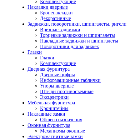
Комплектующие
Накладки дверные
Броненакладки
Декоративные
Задвижки, поворотники, шпингалеты, ригели
Врезные задвижки
Торцевые задвижки и шпингалеты
Накладные задвижки и шпингалеты
Поворотники для задвижек
Глазки
Глазки
Комплектующие
Дверная фурнитура
Дверные цифры
Информационные таблички
Упоры дверные
Штыри противосъёмные
Эксцентрики
Мебельная фурнитура
Кронштейны
Накладные замки
Общего назначения
Оконная фурнитура
Механизмы оконные
Электромагнитные замки