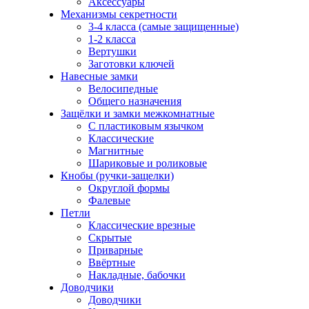
Аксессуары
Механизмы секретности
3-4 класса (самые защищенные)
1-2 класса
Вертушки
Заготовки ключей
Навесные замки
Велосипедные
Общего назначения
Защёлки и замки межкомнатные
С пластиковым язычком
Классические
Магнитные
Шариковые и роликовые
Кнобы (ручки-защелки)
Округлой формы
Фалевые
Петли
Классические врезные
Скрытые
Приварные
Ввёртные
Накладные, бабочки
Доводчики
Доводчики