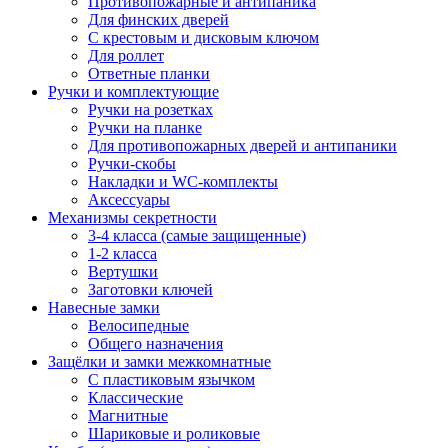
Противопожарные и антипаника
Для финских дверей
С крестовым и дисковым ключом
Для роллет
Ответные планки
Ручки и комплектующие
Ручки на розетках
Ручки на планке
Для противопожарных дверей и антипаники
Ручки-скобы
Накладки и WC-комплекты
Аксессуары
Механизмы секретности
3-4 класса (самые защищенные)
1-2 класса
Вертушки
Заготовки ключей
Навесные замки
Велосипедные
Общего назначения
Защёлки и замки межкомнатные
С пластиковым язычком
Классические
Магнитные
Шариковые и роликовые