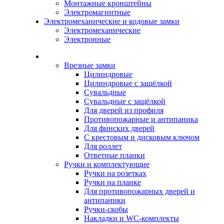
Монтажные кронштейны
Электромагнитные
Электромеханические и кодовые замки
Электромеханические
Электронные
Каталог
Врезные замки
Цилиндровые
Цилиндровые с защёлкой
Сувальдные
Сувальдные с защёлкой
Для дверей из профиля
Противопожарные и антипаника
Для финских дверей
С крестовым и дисковым ключом
Для роллет
Ответные планки
Ручки и комплектующие
Ручки на розетках
Ручки на планке
Для противопожарных дверей и
антипаники
Ручки-скобы
Накладки и WC-комплекты