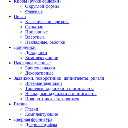
Кнобы (ручки-защелки)
Округлой формы
Фалевые
Петли
Классические врезные
Скрытые
Приварные
Ввёртные
Накладные, бабочки
Доводчики
Доводчики
Комплектующие
Накладки дверные
Броненакладки
Декоративные
Задвижки, поворотники, шпингалеты, ригели
Врезные задвижки
Торцевые задвижки и шпингалеты
Накладные задвижки и шпингалеты
Поворотники для задвижек
Глазки
Глазки
Комплектующие
Дверная фурнитура
Дверные цифры