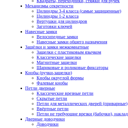
Квадраты, переходники, стяжки для ручек
Механизмы секретности
Цилиндры 3-4 класса (самые защищенные)
Цилиндры 1-2 класса
Вертушки для цилиндров
Заготовки ключей
Навесные замки
Велосипедные замки
Навесные замки общего назначения
Защёлки и замки межкомнатные
Защелки с пластиковым язычком
Классические защелки
Магнитные защелки
Шариковые и роликовые фиксаторы
Кнобы (ручки-защелки)
Кнобы округлой формы
Фалевые кнобы
Петли дверные
Классические врезные петли
Скрытые петли
Петли для металлических дверей (приварные)
Ввёртные петли
Петли не требующие врезки (бабочки), накла
Дверные доводчики
Доводчики