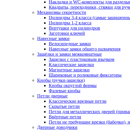
Накладки и WC-комплекты для раздель
Квадраты, переходники, стяжки для руч
Механизмы секретности
Цилиндры 3-4 класса (самые защищенн
Цилиндры 1-2 класса
Вертушки для цилиндров
Заготовки ключей
Навесные замки
Велосипедные замки
Навесные замки общего назначения
Защёлки и замки межкомнатные
Защелки с пластиковым язычком
Классические защелки
Магнитные защелки
Шариковые и роликовые фиксаторы
Кнобы (ручки-защелки)
Кнобы округлой формы
Фалевые кнобы
Петли дверные
Классические врезные петли
Скрытые петли
Петли для металлических дверей (прив
Ввёртные петли
Петли не требующие врезки (бабочки), 
Дверные доводчики