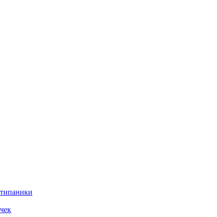
нтипаники
чек