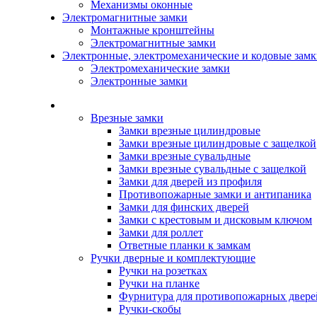
Механизмы оконные
Электромагнитные замки
Монтажные кронштейны
Электромагнитные замки
Электронные, электромеханические и кодовые зам
Электромеханические замки
Электронные замки
Каталог
Врезные замки
Замки врезные цилиндровые
Замки врезные цилиндровые с защелкой
Замки врезные сувальдные
Замки врезные сувальдные с защелкой
Замки для дверей из профиля
Противопожарные замки и антипаника
Замки для финских дверей
Замки с крестовым и дисковым ключом
Замки для роллет
Ответные планки к замкам
Ручки дверные и комплектующие
Ручки на розетках
Ручки на планке
Фурнитура для противопожарных двере
Ручки-скобы